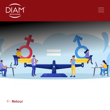
Select
Trabajar en Diam
Noticias
your
language
Retour