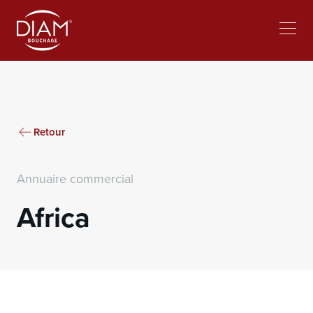
Select
lavorare al Diam
Notizie
your
language
Retour
Annuaire commercial
Africa