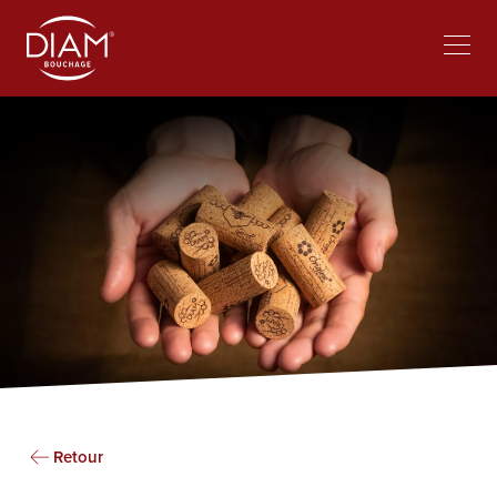
Select
Travailler chez Diam
Actualités
your
language
Retour