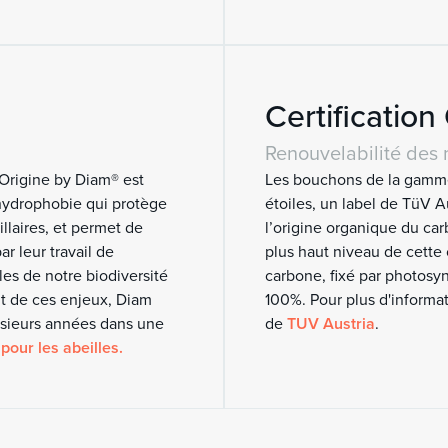
Certificatio
Renouvelabilité des 
 Origine by Diam® est
Les bouchons de la gamme
 hydrophobie qui protège
étoiles, un label de TüV Au
laires, et permet de
l’origine organique du car
ar leur travail de
plus haut niveau de cette 
les de notre biodiversité
carbone, fixé par photos
nt de ces enjeux, Diam
100%. Pour plus d'informat
usieurs années dans une
de
TUV Austria
.
pour les abeilles.