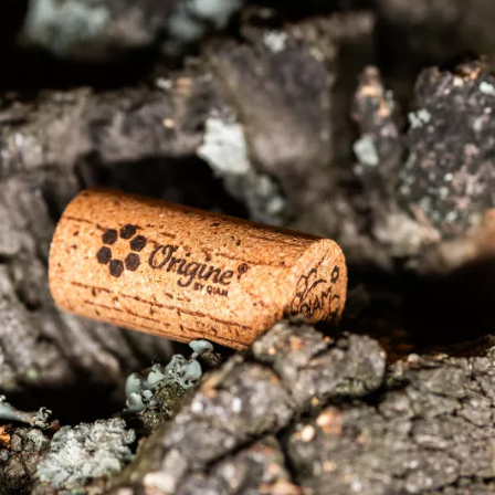
ous 
La gamme Origine by Diam® est l’aboutissement d’un
R&D. Elle associe à la fleur de liège un liant aux p
cire d’abeille. Testé et approuvé par plusieurs laborat