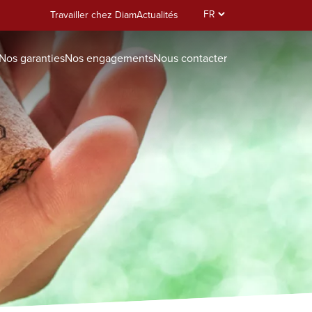
Select
Travailler chez Diam
Actualités
your
language
Nos garanties
Nos engagements
Nous contacter