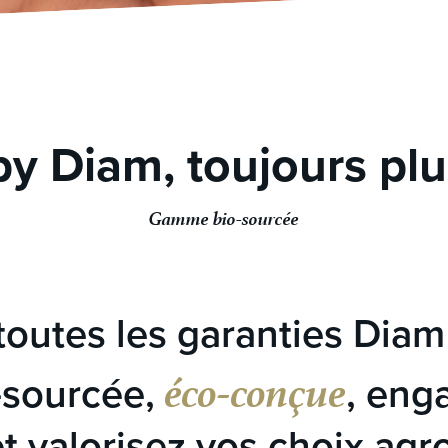
by Diam, toujours plu
Gamme bio-sourcée
toutes les garanties Diam
éco-conçue
sourcée,
, eng
et valorisez vos choix ag