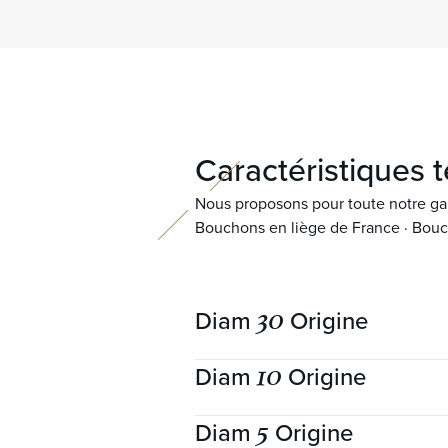
Caractéristiques
Nous proposons pour toute notre ga
Bouchons en liège de France · Bouc
30
Diam
Origine
10
Diam
Origine
Garantie mécanique
5
Diam
Origine
Longueurs disponibles (mm)
44
Garantie mécanique