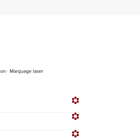
ion · Marquage laser
Existe en version bio-sourcée
Faible
1,0 ± 0,5
Faible