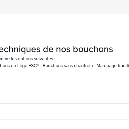
 techniques de nos bouchons
mme les options suivantes :
hons en liège FSC® · Bouchons sans chanfrein · Marquage tradit
30 ans
Perméabilité
/47/49/54
Chanfrein (mm)
10 ans
Perméabilité