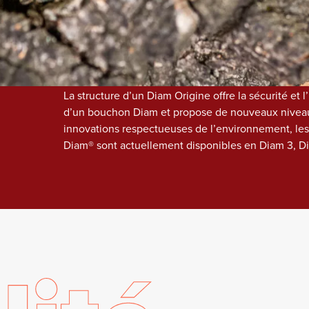
ours 
véritable avancée technologique qui conjugue effi
l’environnement. Stable et hydrophobe, l’émulsion d
ure
bouchons des remontées capillaires et permet de maî
mécaniques. 
La structure d’un Diam Origine offre la sécurité et
d’un bouchon Diam et propose de nouveaux niveaux
innovations respectueuses de l’environnement, les
Diam® sont actuellement disponibles en Diam 3, D